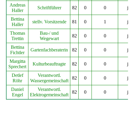
Andreas
Schriftführer
82
0
0
ja
Haller
Bettina
stellv. Vorsitzende
81
0
1
ja
Haller
Thomas
Bau-/ und
82
0
0
ja
Trettin
Wegewart
Bettina
Gartenfachberaterin
82
0
0
ja
Fichtler
Margitta
Kulturbeauftragte
82
0
0
ja
Sprechert
Detlef
Verantwortl.
82
0
0
ja
Röhr
Wassergemeinschaft
Daniel
Verantwortl.
82
0
0
ja
Engel
Elektrogemeinschaft