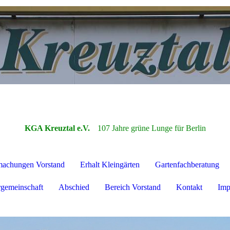
KGA Kreuztal e.V.
107 Jahre grüne Lunge für Berlin
achungen Vorstand
Erhalt Kleingärten
Gartenfachberatung
gemeinschaft
Abschied
Bereich Vorstand
Kontakt
Imp