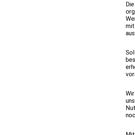
Die
org
Wen
mit
aus
Sol
bes
erh
vor
Wir
uns
Nut
noc
Mit