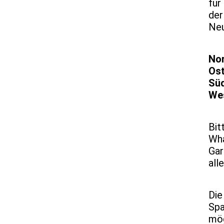
für
der
Hochbeete
Neu
Baumhaus
No
Solaranlagen
Ost
Sü
Hinweise Gartenbegehung
We
Bit
Wha
Gar
all
Die
Spa
mög