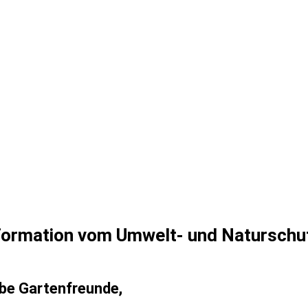
-06-06 Späthsfelder Dreieck_001
formation vom Umwelt- und Natursch
ebe Gartenfreunde,