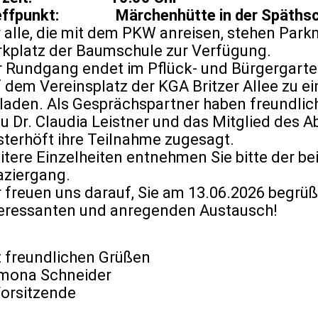
effpunkt: Märchenhütte in der Späthsc
 alle, die mit dem PKW anreisen, stehen Par
rkplatz der Baumschule zur Verfügung.
r Rundgang endet im Pflück- und Bürgergart
 dem Vereinsplatz der KGA Britzer Allee zu e
laden. Als Gesprächspartner haben freundlich
u Dr. Claudia Leistner und das Mitglied des
terhöft ihre Teilnahme zugesagt.
itere Einzelheiten entnehmen Sie bitte der b
aziergang.
 freuen uns darauf, Sie am 13.06.2026 begrüß
teressanten und anregenden Austausch!
t freundlichen Grüßen
mona Schneider
Vorsitzende