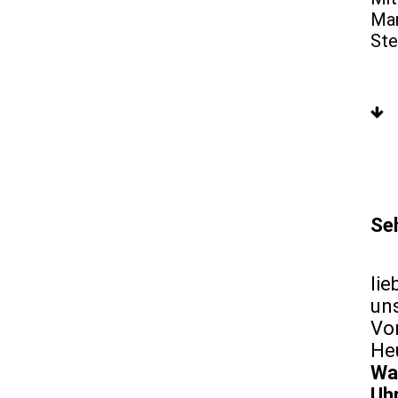
Mar
Ste
Se
li
un
Vo
Heu
Wa
U