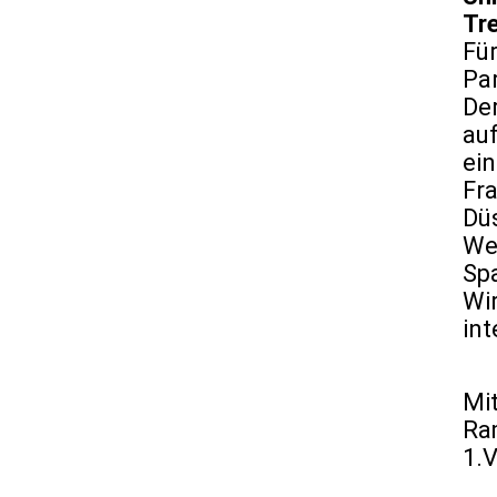
Tr
Für
Pa
De
auf
ein
Fra
Düs
We
Sp
Wir
in
Mi
Ra
1.