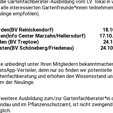
 die Gartenfachberater-Ausbildung vom LV lokal in v
 alle interessierten Gartenfreunde*innen teilnehme
linge empfohlen).
rden(BV Reinickendorf) 18.10.2026
en(Info Center Marzahn/Hellersdorf) 17.10.2
den (BV Treptow) 24.10.2026 
sten(BV Schöneberg/Friedenau) 24.10.202
te unbedingt unter Ihren Mitgliedern bekanntmache
tsApp-Verteiler, denn nur so finden wir potentielle
tenfachberatung und erhöhen den Wissensstand uns
em der Neulinge.
 weitere Ausbildung zum/zur Gartenfachberater*in d
ndau und im Pflanzenschutzamt, ist nicht zwingend
lich.